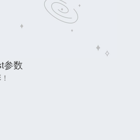
st参数
彩！