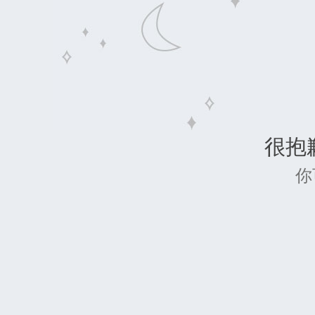
很抱歉
你