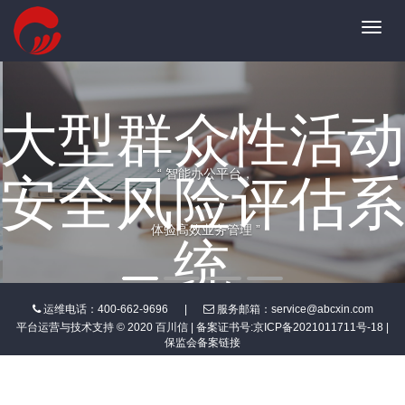
Toggl
navig
大型群众性活动
“ 智能办公平台，
安全风险评估系
体验高效业务管理 ”
统
运维电话：400-662-9696
|
服务邮箱：service@abcxin.com
平台运营与技术支持 © 2020 百川信 | 备案证书号:
京ICP备2021011711号-18
|
保监会备案链接