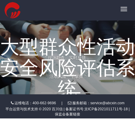
Toggl
navig
大型群众性活动
“ 现场勘查、实时反馈，
安全风险评估系
活动风险一手掌握 ”
统
运维电话：400-662-9696
|
服务邮箱：service@abcxin.com
平台运营与技术支持 © 2020 百川信 | 备案证书号:
京ICP备2021011711号-18
|
保监会备案链接