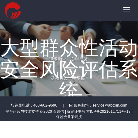
Toggl
navig
大型群众性活动
“ 现场勘查、实时反馈，
安全风险评估系
活动风险一手掌握 ”
统
运维电话：400-662-9696
|
服务邮箱：service@abcxin.com
平台运营与技术支持 © 2020 百川信 | 备案证书号:
京ICP备2021011711号-18
|
保监会备案链接